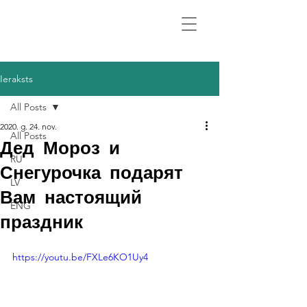
Ieraksts
All Posts
2020. g. 24. nov.
All Posts
Дед Мороз и
RU
Снегурочка подарят
LV
Вам настоящий
ENG
праздник
https://youtu.be/FXLe6KO1Uy4