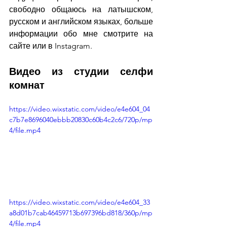
свободно общаюсь на латышском, 
русском и английском языках, больше 
информации обо мне смотрите на 
сайте или в Instagram.
Видео из студии селфи 
комнат
https://video.wixstatic.com/video/e4e604_04
c7b7e8696040ebbb20830c60b4c2c6/720p/mp
4/file.mp4
https://video.wixstatic.com/video/e4e604_33
a8d01b7cab46459713b697396bd818/360p/mp
4/file.mp4