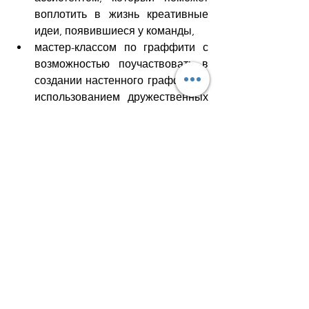
воплотить в жизнь креативные 
идеи, появившиеся у команды,
мастер-классом по граффити с 
возможностью поучаствовать в 
создании настенного граффити с 
использованием дружественных 
для помещений красок для 
граффити на водной основе,
музыкантами и ди-джеем, 
которые сделают вечеринку еще 
веселее,
кальяном и мастер-классом по 
кальяну,
вашими интересными идеями!
О помещении и 
установленных в стране 