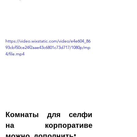
https://video.wixstatic.com/video/e4e604_86
93cbf50ce24f2aae43c6801c73d717/1080p/mp
4/file.mp4
Комнаты для селфи 
на корпоративе 
можно дополнить: