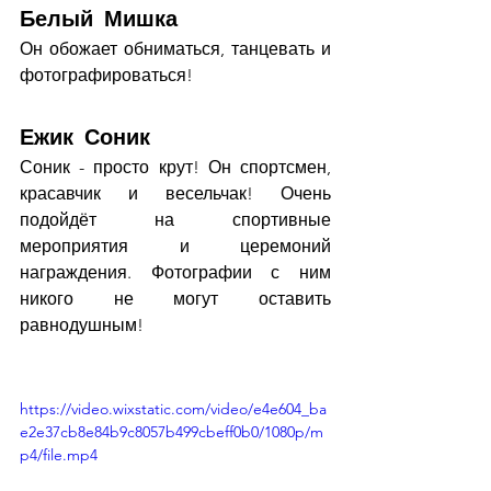
Белый Мишка
Он обожает обниматься, танцевать и 
фотографироваться!
Ежик Соник 
Соник - просто крут! Он спортсмен, 
красавчик и весельчак! Очень 
подойдёт на спортивные 
мероприятия и церемоний 
награждения. Фотографии с ним 
никого не могут оставить 
равнодушным!
https://video.wixstatic.com/video/e4e604_ba
e2e37cb8e84b9c8057b499cbeff0b0/1080p/m
p4/file.mp4