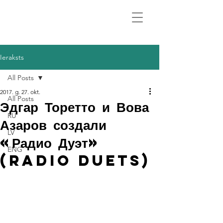
Ieraksts
All Posts
2017. g. 27. okt.
All Posts
Эдгар Торетто и Вова
RU
Азаров создали
LV
«Радио Дуэт»
ENG
(Radio Duets)